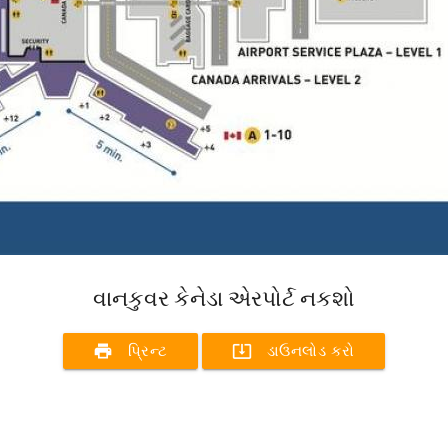
વાનકુવર કેનેડા એરપોર્ટ નકશો
print
system_update_alt
પ્રિન્ટ
ડાઉનલોડ કરો