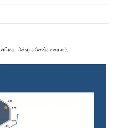
ોલંબિયા - કેનેડા) ડાઉનલોડ કરવા માટે.