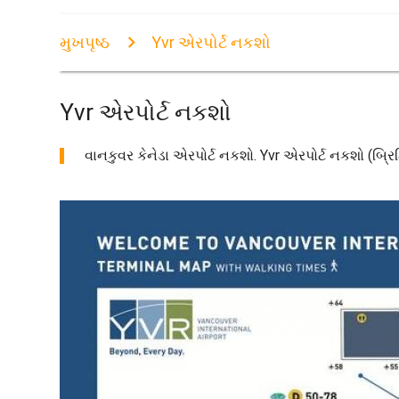
મુખપૃષ્ઠ
Yvr એરપોર્ટ નકશો
Yvr એરપોર્ટ નકશો
વાનકુવર કેનેડા એરપોર્ટ નકશો. Yvr એરપોર્ટ નકશો (બ્રિટિ