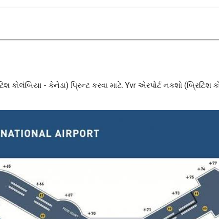
શ કોલંબિયા - કેનેડા) પ્રિન્ટ કરવા માટે. Yvr એરપોર્ટ નકશો (બ્રિટિશ ક