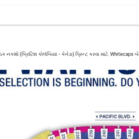
ઠક નકશો (બ્રિટિશ કોલંબિયા - કેનેડા) પ્રિન્ટ કરવા માટે. Whitecaps બ