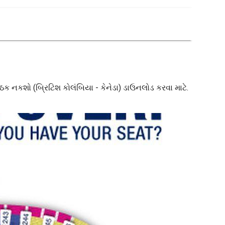
ેઠક નકશો (બ્રિટિશ કોલંબિયા - કેનેડા) ડાઉનલોડ કરવા માટે.