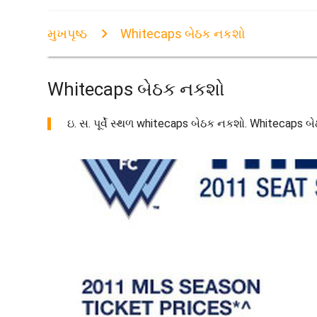
મુખપૃષ્ઠ
Whitecaps બેઠક નકશો
Whitecaps બેઠક નકશો
ઇ. સ. પૂર્વે સ્થળ whitecaps બેઠક નકશો. Whitecaps બે