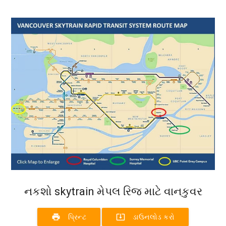
નકશો skytrain મેપલ રિજ માટે વાનકુવર
print
system_update_alt
પ્રિન્ટ
ડાઉનલોડ કરો