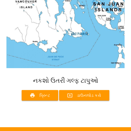
નકશો ઉતરી ગલ્ફ ટાપુઓ
print
system_update_alt
પ્રિન્ટ
ડાઉનલોડ કરો