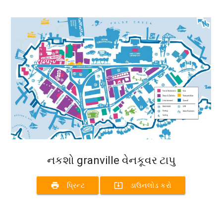
નકશો granville વેનકૂવર ટાપુ
print
system_update_alt
પ્રિન્ટ
ડાઉનલોડ કરો