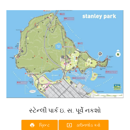
સ્ટેન્લી પાર્ક ઇ. સ. પૂર્વે નકશો
print
system_update_alt
પ્રિન્ટ
ડાઉનલોડ કરો