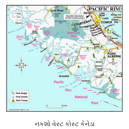
નકશો વેસ્ટ કોસ્ટ કેનેડા