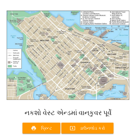
નકશો વેસ્ટ એન્ડમાં વાનકુવર પૂર્વે
print
system_update_alt
પ્રિન્ટ
ડાઉનલોડ કરો