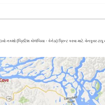
ું દાવો નકશો (બ્રિટિશ કોલંબિયા - કેનેડા) પ્રિન્ટ કરવા માટે. વેનકૂવર ટા