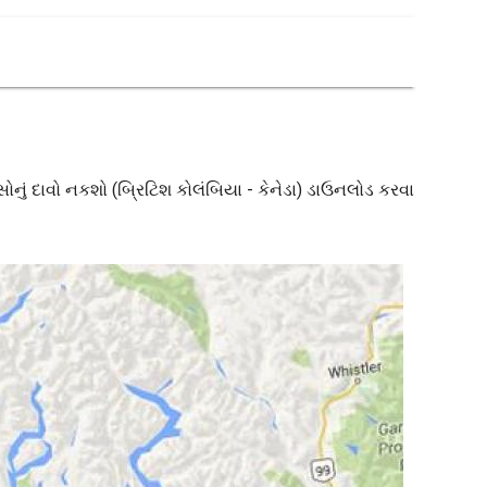
પુ સોનું દાવો નકશો (બ્રિટિશ કોલંબિયા - કેનેડા) ડાઉનલોડ કરવા