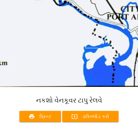
નકશો વેનકૂવર ટાપુ રેલવે
print
system_update_alt
પ્રિન્ટ
ડાઉનલોડ કરો