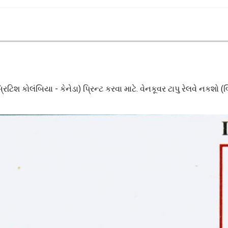
્રિટિશ કોલંબિયા - કેનેડા) પ્રિન્ટ કરવા માટે. વેનકૂવર ટાપુ રેલવે નકશો 