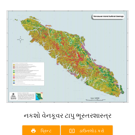
નકશો વેનકૂવર ટાપુ ભૂસ્તરશાસ્ત્ર
print
system_update_alt
પ્રિન્ટ
ડાઉનલોડ કરો