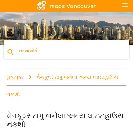
menu
search
નકશા શોધો
મુખપૃષ્ઠ
વેનકૂવર ટાપુ બનેલા અન્ય લાઇટહાઉસ
નકશો
વેનકૂવર ટાપુ બનેલા અન્ય લાઇટહાઉસ
નકશો