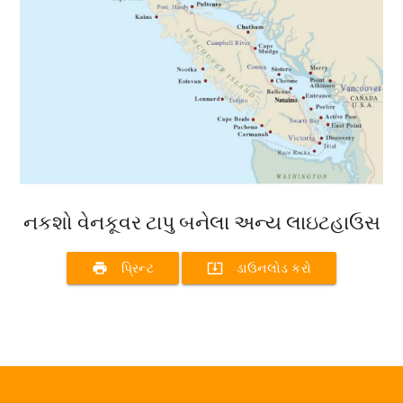
નકશો વેનકૂવર ટાપુ બનેલા અન્ય લાઇટહાઉસ
print
system_update_alt
પ્રિન્ટ
ડાઉનલોડ કરો