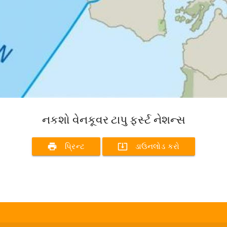
નકશો વેનકૂવર ટાપુ ફર્સ્ટ નેશન્સ
print
system_update_alt
પ્રિન્ટ
ડાઉનલોડ કરો