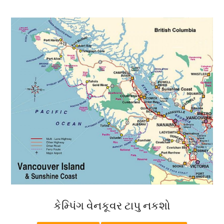
કેમ્પિંગ વેનકૂવર ટાપુ નકશો