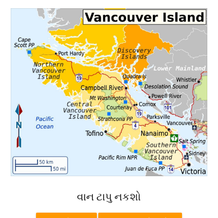
વાન ટાપુ નકશો