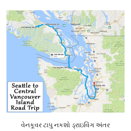
વેનકૂવર ટાપુ નકશો ડ્રાઇવિંગ અંતર