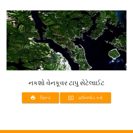
નકશો વેનકૂવર ટાપુ સેટેલાઈટ
print
system_update_alt
પ્રિન્ટ
ડાઉનલોડ કરો