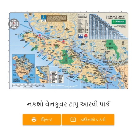
નકશો વેનકૂવર ટાપુ આરવી પાર્ક
print
system_update_alt
પ્રિન્ટ
ડાઉનલોડ કરો