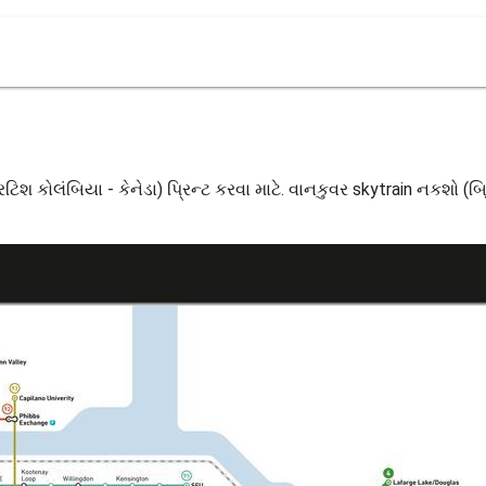
ટિશ કોલંબિયા - કેનેડા) પ્રિન્ટ કરવા માટે. વાનકુવર skytrain નકશો (બ્