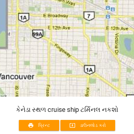
કેનેડા સ્થળ cruise ship ટર્મિનલ નકશો
print
system_update_alt
પ્રિન્ટ
ડાઉનલોડ કરો