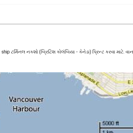
 ship ટર્મિનલ નકશો (બ્રિટિશ કોલંબિયા - કેનેડા) પ્રિન્ટ કરવા માટે. વ