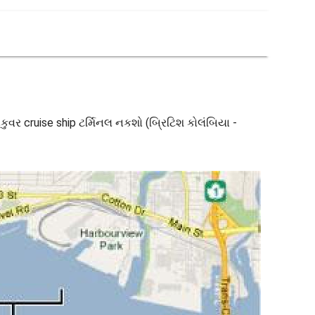
ાનકુવર cruise ship ટર્મિનલ નકશો (બ્રિટિશ કોલંબિયા -