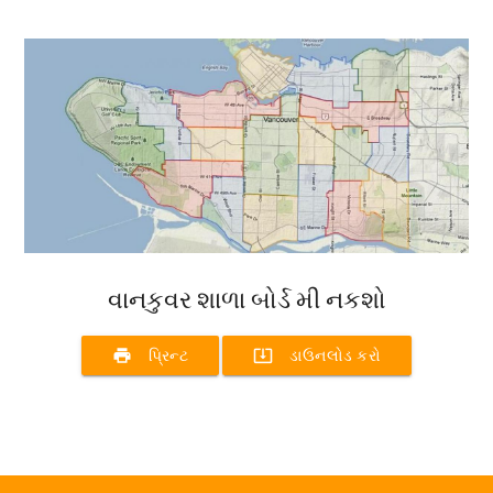
વાનકુવર શાળા બોર્ડ મી નકશો
print
system_update_alt
પ્રિન્ટ
ડાઉનલોડ કરો