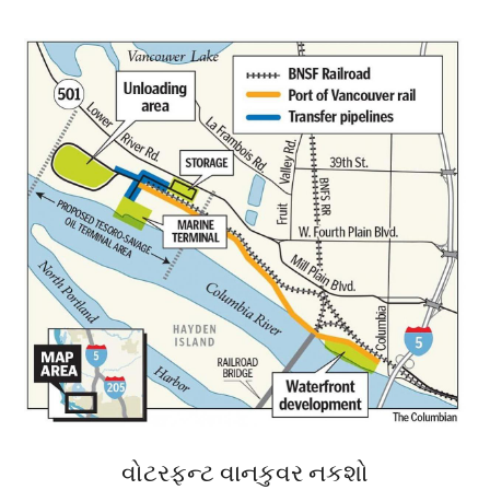
વોટરફન્ટ વાનકુવર નકશો