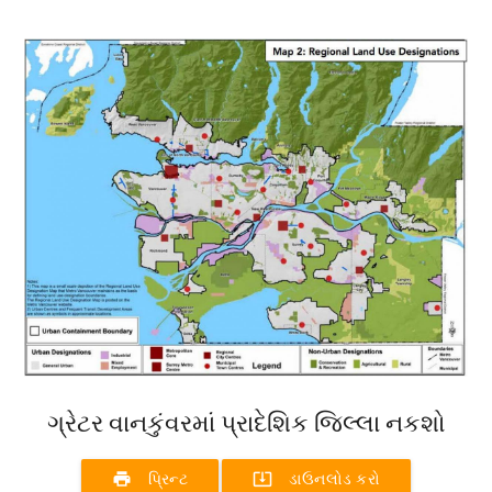
ગ્રેટર વાનકુંવરમાં પ્રાદેશિક જિલ્લા નકશો
print
system_update_alt
પ્રિન્ટ
ડાઉનલોડ કરો