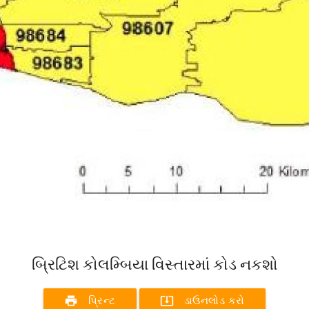
બ્રિટિશ કોલમ્બિયા વિસ્તારમાં કોડ નકશો
print
system_update_alt
પ્રિન્ટ
ડાઉનલોડ કરો