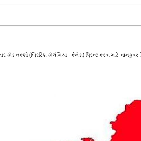
ાર કોડ નકશો (બ્રિટિશ કોલંબિયા - કેનેડા) પ્રિન્ટ કરવા માટે. વાનકુવર