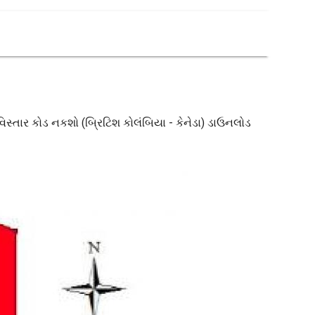
 વિસ્તાર કોડ નકશો (બ્રિટિશ કોલંબિયા - કેનેડા) ડાઉનલોડ