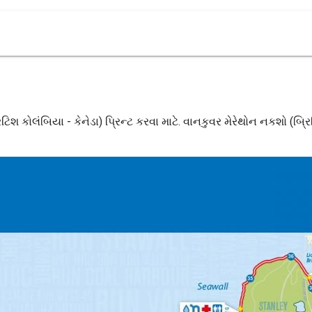
િશ કોલંબિયા - કેનેડા) પ્રિન્ટ કરવા માટે. વાનકુવર મેરેથોન નકશો (બ્ર