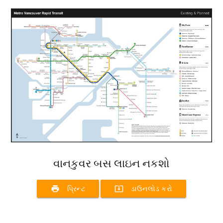
વાનકુવર બસ લાઇન નકશો
print
system_update_alt
પ્રિન્ટ
ડાઉનલોડ કરો