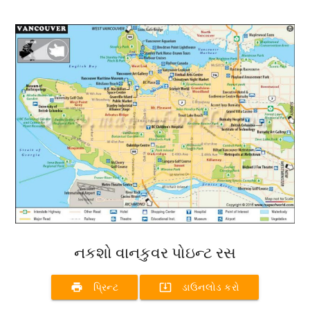
નકશો વાનકુવર પોઇન્ટ રસ
print
system_update_alt
પ્રિન્ટ
ડાઉનલોડ કરો