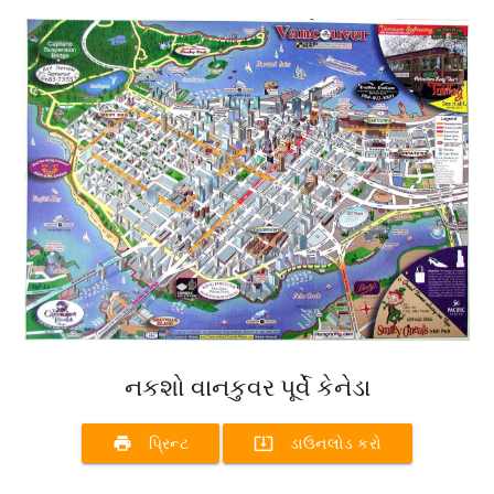
નકશો વાનકુવર પૂર્વે કેનેડા
print
system_update_alt
પ્રિન્ટ
ડાઉનલોડ કરો