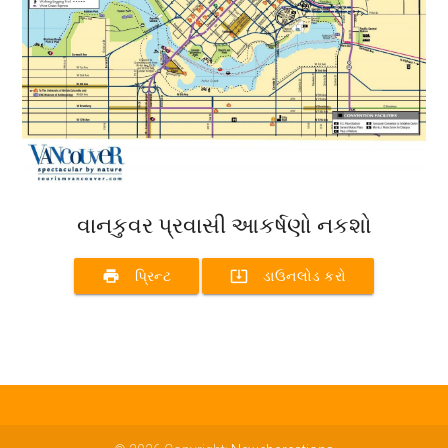
વાનકુવર પ્રવાસી આકર્ષણો નકશો
print
system_update_alt
પ્રિન્ટ
ડાઉનલોડ કરો