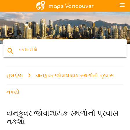
menu
search
નકશા શોધો
મુખપૃષ્ઠ
વાનકુવર જોવાલાયક સ્થળોનો પ્રવાસ
નકશો
વાનકુવર જોવાલાયક સ્થળોનો પ્રવાસ
નકશો