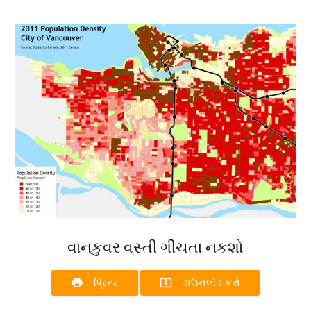
વાનકુવર વસ્તી ગીચતા નકશો
print
system_update_alt
પ્રિન્ટ
ડાઉનલોડ કરો