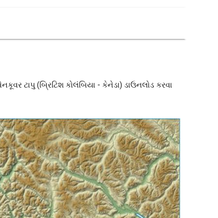
ેનકૂવર ટાપુ (બ્રિટિશ કોલંબિયા - કેનેડા) ડાઉનલોડ કરવા