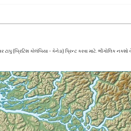
ટાપુ (બ્રિટિશ કોલંબિયા - કેનેડા) પ્રિન્ટ કરવા માટે. ભૌગોલિક નકશો વ