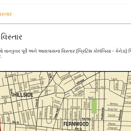
સ્તાર
વિસ્તાર
ાનકુવર પૂર્વે અને આસપાસના વિસ્તાર (બ્રિટિશ કોલંબિયા - કેનેડા) પ
.