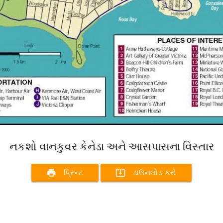
નકશો વાનકુવર કેનેડા અને આસપાસના વિસ્તાર
print
system_update_alt
પ્રિન્ટ
ડાઉનલોડ કરો