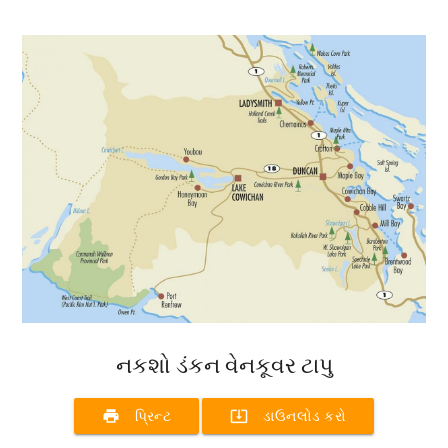
નકશો ડંકન વેનકૂવર ટાપુ
print
system_update_alt
પ્રિન્ટ
ડાઉનલોડ કરો