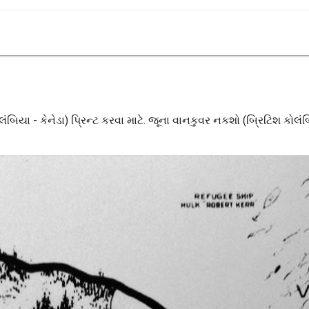
િયા - કેનેડા) પ્રિન્ટ કરવા માટે. જૂના વાનકુવર નકશો (બ્રિટિશ કોલંબ