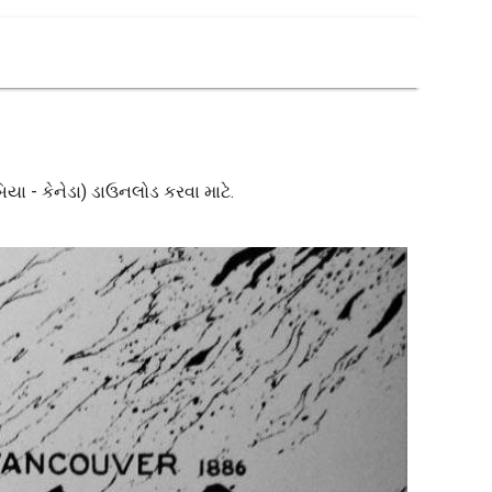
િયા - કેનેડા) ડાઉનલોડ કરવા માટે.