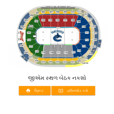
જીએમ સ્થળ બેઠક નકશો
print
system_update_alt
પ્રિન્ટ
ડાઉનલોડ કરો