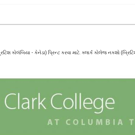
રિટિશ કોલંબિયા - કેનેડા) પ્રિન્ટ કરવા માટે. ક્લાર્ક કોલેજ નકશો (બ્રિટ