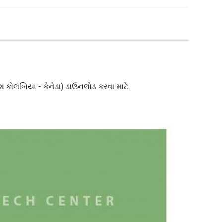
િશ કોલંબિયા - કેનેડા) ડાઉનલોડ કરવા માટે.