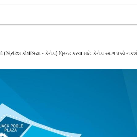
 (બ્રિટિશ કોલંબિયા - કેનેડા) પ્રિન્ટ કરવા માટે. કેનેડા સ્થળ ધક્કો નક