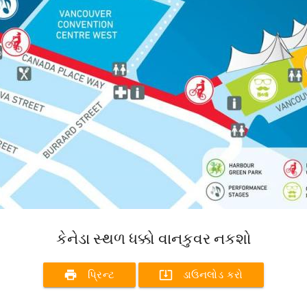
કેનેડા સ્થળ ધક્કો વાનકુવર નકશો
print
system_update_alt
પ્રિન્ટ
ડાઉનલોડ કરો