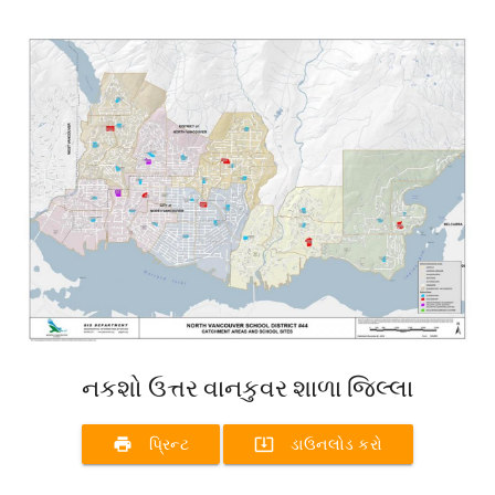
નકશો ઉત્તર વાનકુવર શાળા જિલ્લા
print
system_update_alt
પ્રિન્ટ
ડાઉનલોડ કરો